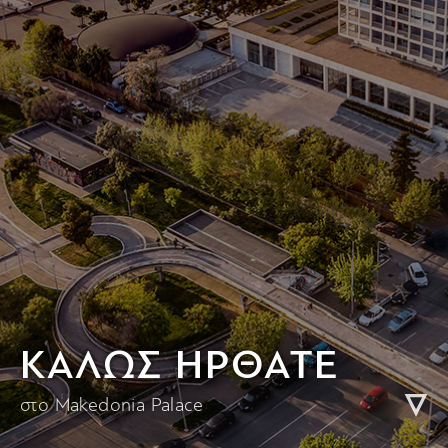
KΑΛΩΣ ΗΡΘΑΤΕ
στο Makedonia Palace