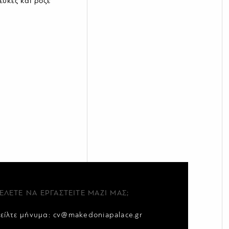
ευκές και ροζέ
ΕΛΕΤΕ ΝΑ ΕΡΓΑΣΤΕΙΤΕ ΜΑΖΙ ΜΑΣ;
τείλτε μήνυμα:
cv@makedoniapalace.gr