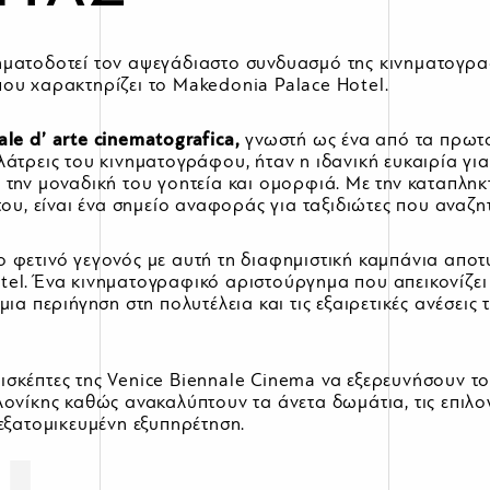
ματοδοτεί τον αψεγάδιαστο συνδυασμό της κινηματογραφ
ου χαρακτηρίζει το Makedonia Palace Hotel.
ale
d
’
arte
cinematografica
,
γνωστή ως ένα από τα πρωτ
λάτρεις του κινηματογράφου, ήταν η ιδανική ευκαιρία γι
 την μοναδική του γοητεία και ομορφιά. Με την καταπληκτ
του, είναι ένα σημείο αναφοράς για ταξιδιώτες που αναζη
 φετινό γεγονός με αυτή τη διαφημιστική καμπάνια αποτ
tel. Ένα κινηματογραφικό αριστούργημα που απεικονίζει
μια περιήγηση στη πολυτέλεια και τις εξαιρετικές ανέσεις
.
ισκέπτες της Venice Biennale Cinema να εξερευνήσουν τ
λονίκης καθώς ανακαλύπτουν τα άνετα δωμάτια, τις επιλο
 εξατομικευμένη εξυπηρέτηση.