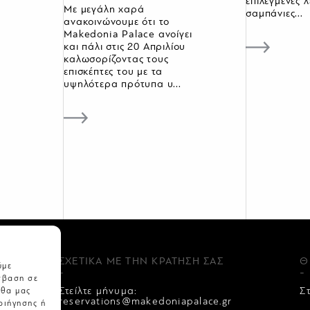
επιλεγμένες λ
Με μεγάλη χαρά
σαμπάνιες...
ανακοινώνουμε ότι το
Makedonia Palace ανοίγει
και πάλι στις 20 Απριλίου
καλωσορίζοντας τους
επισκέπτες του με τα
υψηλότερα πρότυπα υ...
ΣΧΕΤΙΚΑ ΜΕ ΤΗΝ ΚΡΑΤΗΣΗ ΣΑΣ
Θ
ύμε
-
-
σβαση σε
Στείλτε μήνυμα:
Σ
 θα μας
reservations@makedoniapalace.gr
ριήγησης ή