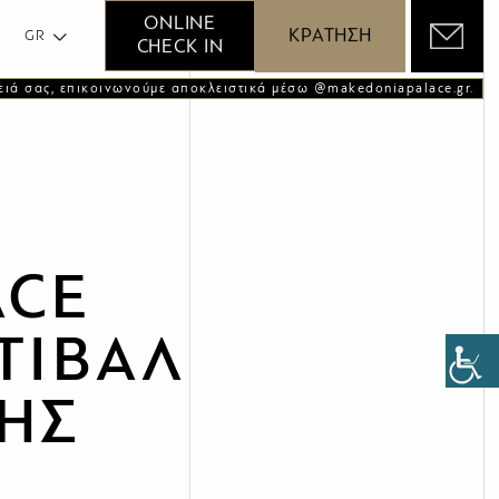
GR
ONLINE
ΚΡΑΤΗΣΗ
GR
CHECK IN
ειά σας, επικοινωνούμε αποκλειστικά μέσω @makedoniapalace.gr.
ACE
ΤΙΒΑΛ
ΗΣ