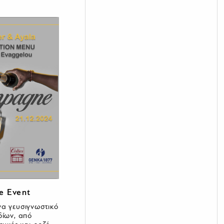
 Event
να γευσιγνωστικό
δίων, από