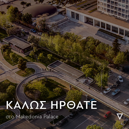
KΑΛΩΣ ΗΡΘΑΤΕ
στο Makedonia Palace