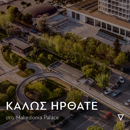
KΑΛΩΣ ΗΡΘΑΤΕ
στο Makedonia Palace