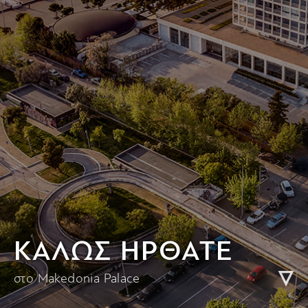
KΑΛΩΣ ΗΡΘΑΤΕ
στο Makedonia Palace