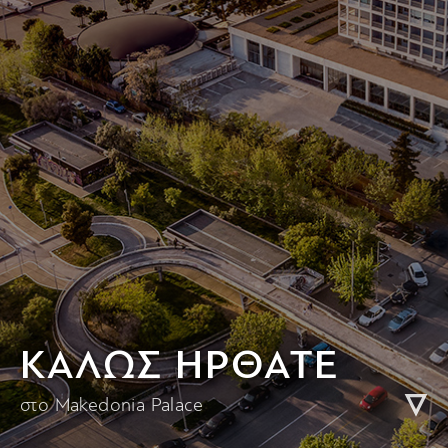
KΑΛΩΣ ΗΡΘΑΤΕ
στο Makedonia Palace