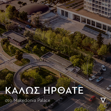
KΑΛΩΣ ΗΡΘΑΤΕ
στο Makedonia Palace