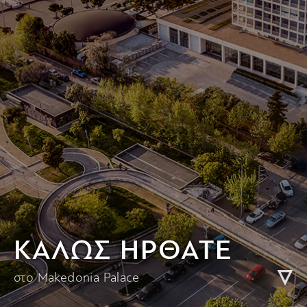
KΑΛΩΣ ΗΡΘΑΤΕ
στο Makedonia Palace