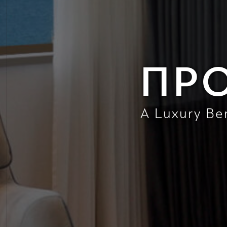
ΠΡΟ
A Luxury B