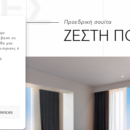
ΕΣ
Προεδρική σουίτα
ΖΕΣΤΗ Π
ύμε
σβαση σε
 θα μας
ριήγησης ή
ά
erences