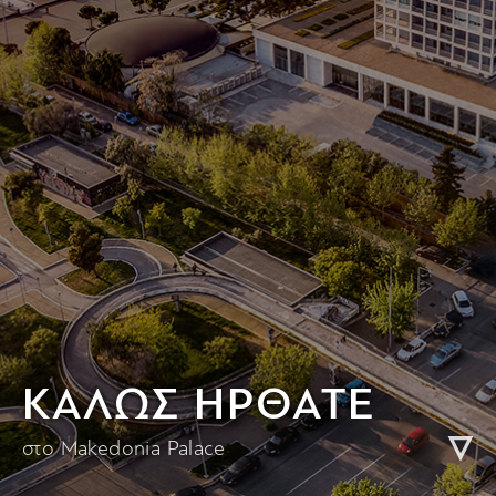
KΑΛΩΣ ΗΡΘΑΤΕ
στο Makedonia Palace