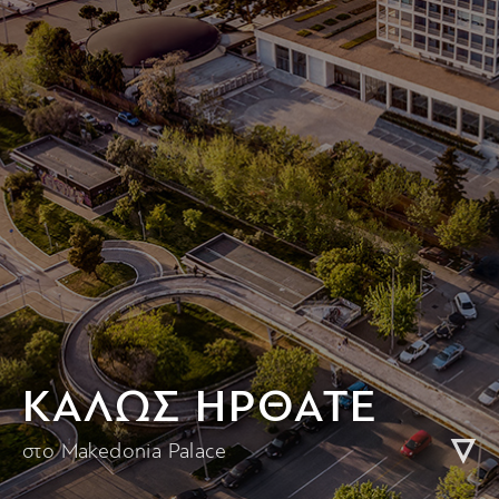
KΑΛΩΣ ΗΡΘΑΤΕ
στο Makedonia Palace