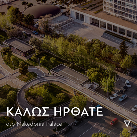
KΑΛΩΣ ΗΡΘΑΤΕ
στο Makedonia Palace