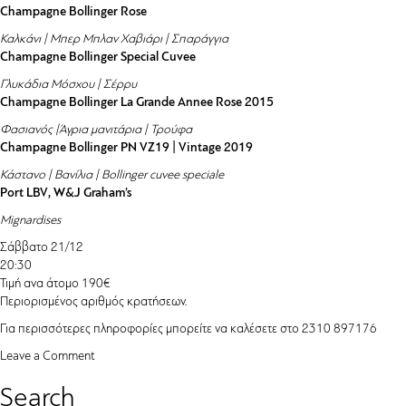
Champagne Bollinger Rose
Καλκάνι | Μπερ Μπλαν Χαβιάρι | Σπαράγγια
Champagne Bollinger Special Cuvee
Γλυκάδια Μόσχου | Σέρρυ
Champagne Bollinger La Grande Annee Rose 2015
Φασιανός |Άγρια μανιτάρια | Τρούφα
Champagne Bollinger PN VZ19 | Vintage 2019
Κάστανο | Βανίλια | Bollinger cuvee speciale
Port LBV, W&J Graham’s
Mignardises
Σάββατο 21/12
20:30
Τιμή ανα άτομο 190€
Περιορισμένος αριθμός κρατήσεων.
Για περισσότερες πληροφορίες μπορείτε να καλέσετε στο 2310 897176
on
Leave a Comment
Champagne
Search
Event