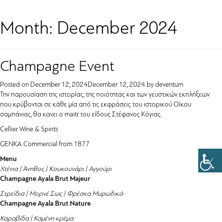
Month:
December 2024
Champagne Event
Posted on
December 12, 2024
December 12, 2024
by
deventum
Την παρουσίαση της ιστορίας, της ποιότητας και των γευστικών εκπλήξεων
που κρύβονται σε κάθε μία από τις εκφράσεις του ιστορικού Οίκου
σαμπάνιας, θα κανει ο maitr του είδους Στέφανος Κόγιας.
Cellier Wine & Spirits
GENKA Commercial from 1877
Menu
Χτένια | Άνηθος | Κουκουνάρι | Αγγούρι
Champagne Ayala Brut Majeur
Στρείδια | Μορνέ Σως | Φρέσκα Μυρωδικά
Champagne Ayala Brut Nature
Καραβίδα | Καμένη κρέμα