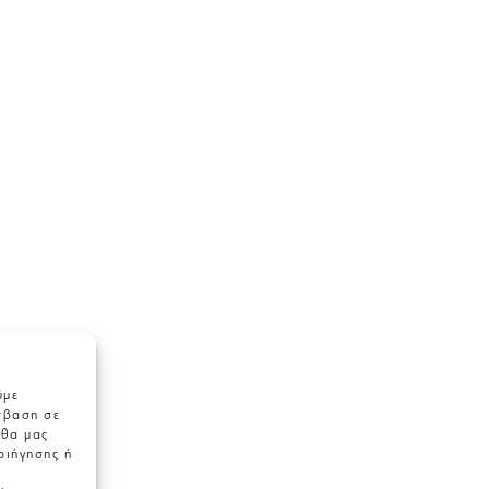
ύμε
σβαση σε
 θα μας
ριήγησης ή