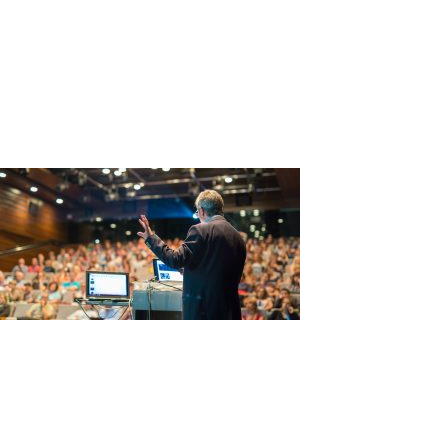
Makedonia
61
Leave a Reply
You must be
logged in
to post a comment.