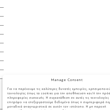
September 2020
February 2020
January 2020
January 2019
April 2018
March 2018
January 2018
April 2017
March 2017
Manage Consent
Categories
Για να παρέχουμε τις καλύτερες δυνατές εμπειρίες, χρησιμοποιο
τεχνολογίες όπως τα cookies για την αποθήκευση και/ή την πρό
πληροφορίες συσκευής. Η συγκατάθεση σε αυτές τις τεχνολογίες
επιτρέψει να επεξεργαστούμε δεδομένα όπως η συμπεριφορά πε
μοναδικά αναγνωριστικά σε αυτόν τον ιστότοπο. Η μη παροχή
Uncategorized @el